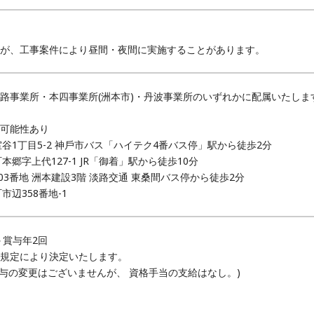
が、工事案件により昼間・夜間に実施することがあります。
路事業所・本四事業所(洲本市)・丹波事業所のいずれかに配属いたしま
可能性あり
谷1丁目5-2 神戶市バス「ハイテク4番バス停」駅から徒歩2分
郷字上代127-1 JR「御着」駅から徒歩10分
03番地 洲本建設3階 淡路交通 東桑間バス停から徒歩2分
辺358番地-1
＋賞与年2回
規定により決定いたします。
給与の変更はございませんが、 資格手当の支給はなし。)