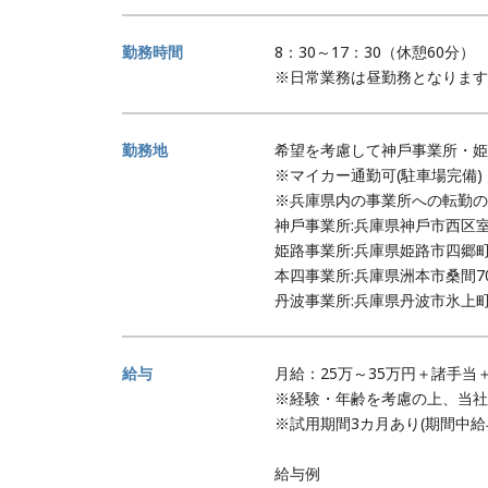
勤務時間
8：30～17：30（休憩60分）
※日常業務は昼勤務となります
勤務地
希望を考慮して神戶事業所・姫
※マイカー通勤可(駐車場完備)
※兵庫県内の事業所への転勤の
神戶事業所:兵庫県神戶市⻄区室
姫路事業所:兵庫県姫路市四郷町本
本四事業所:兵庫県洲本市桑間7
丹波事業所:兵庫県丹波市氷上町市
給与
月給：25万～35万円＋諸手当
※経験・年齢を考慮の上、当社
※試用期間3カ月あり(期間中
給与例